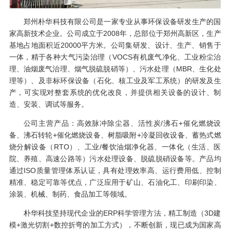
郑州朴华科技有限公司是一家专业从事环保设备研发生产的国
家高新技术企业。公司成立于2008年，总部位于郑州高新区，生产
基地占地面积近20000平方米。公司集研发、设计、生产、销售于
一体，精于各种大气污染治理（VOCS有机废气净化、工业粉尘治
理、油烟废气治理、烟气脱硫脱硝等）、污水处理（MBR、生化处
理等）、及非标环保设备（石化、核工业及军工系统）的研发及生
产，可实现对整套系统的优化改良，并提供相关设备的设计、制
造、安装、调试等服务。
公司主营产品：高效脉冲除尘器、活性炭/沸石+催化燃烧设
备、沸石转轮+催化燃烧设备、树脂吸附+冷凝回收设备、蓄热式燃
烧分解设备（RTO）、工业/餐饮油烟净化器、一体化（生活、医
院、养殖、高速公路等）污水处理设备、脱硫脱硝设备等。产品均
通过ISO质量管理体系认证，具有处理效率高、运行费用低、控制
精准、稳定可靠等优点，广泛应用于矿山、石油化工、印刷印染、
涂装、机械、制药、食品加工等领域。
朴华科技坚持现代企业的ERP科学管理方法，精工制造（3D建
模+激光切割+数控折弯的加工方式），不断创新，现已成为国家高