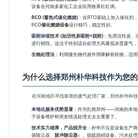
设备在河南多家化工企业应用效果杠杠滴。
RCO
(蓄热式催化燃烧)
：在RTO基础上加入催化剂
RCO
催化燃烧设备
设计精巧，稳定性好。
吸附浓缩技术 (如活性炭吸附+脱附)
：先用活性炭、
进行销毁。这法子特别适合处理大风量低浓度废气，
生物处理法
：利用微生物代谢作用降解有机物，适用
为什么选择郑州朴华科技作为您的
在河南地区寻找靠谱的废气处理厂家，郑州朴华科技
本地化服务优势显著
：作为扎根郑州——河南的本地
于设备维护和突发情况处理太太太重要了。
技术实力雄厚，产品线齐全
：朴华不仅是设备生产商
袋除尘器、
脉冲除尘器
）、脱硫脱硝设备、污水处理