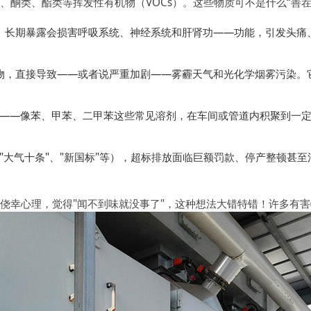
、酮类、酯类等挥发性有机物（VOCs）。这些物质可不是什么“善
性。长期暴露会损害呼吸系统、神经系统和肝肾功——功能，引发头
要前体物，直接导致——或者说严重加剧——雾霾天气和光化学烟雾污染
——像苯、甲苯、二甲苯这些常见溶剂，在车间或管道内积聚到一定浓
"大气十条"、"新国标"等），超标排放面临巨额罚款、停产整顿甚
侥幸心理，觉得"闻不到味就没事了"，这种想法大错特错！许多有